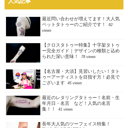
人気記事
最近問い合わせが増えてます！大人気
ペットタトゥーのご紹介です！
82
views
【クロスタトゥー特集】十字架タトゥ
ー完全ガイド｜デザインの種類と込め
られた深い意味！
78 views
【名古屋・大須】見習いしたい！タト
ゥーアーティストを目指す方！必見で
ございます
45 views
最近のレタリングタトゥー！名前・生
年月日・名言 など！人気の名言
集！！
41 views
長年大人気のツーフェイス特集！