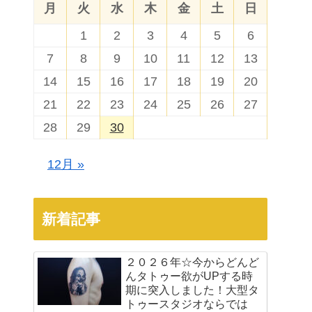
月
火
水
木
金
土
日
1
2
3
4
5
6
7
8
9
10
11
12
13
14
15
16
17
18
19
20
21
22
23
24
25
26
27
28
29
30
12月 »
新着記事
２０２６年☆今からどんど
んタトゥー欲がUPする時
期に突入しました！大型タ
トゥースタジオならでは