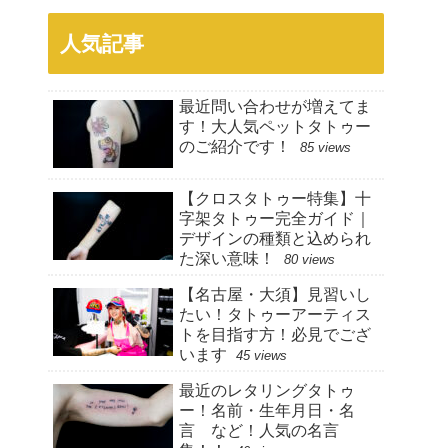
人気記事
最近問い合わせが増えてま
す！大人気ペットタトゥー
のご紹介です！
85 views
【クロスタトゥー特集】十
字架タトゥー完全ガイド｜
デザインの種類と込められ
た深い意味！
80 views
【名古屋・大須】見習いし
たい！タトゥーアーティス
トを目指す方！必見でござ
います
45 views
最近のレタリングタトゥ
ー！名前・生年月日・名
言 など！人気の名言