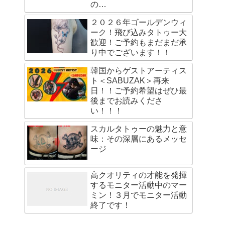
の…
２０２６年ゴールデンウィ
ーク！飛び込みタトゥー大
歓迎！ご予約もまだまだ承
り中でございます！！
韓国からゲストアーティス
ト＜SABUZAK＞再来
日！！ご予約希望はぜひ最
後までお読みくださ
い！！！
スカルタトゥーの魅力と意
味：その深層にあるメッセ
ージ
高クオリティの才能を発揮
するモニター活動中のマー
ミン！３月でモニター活動
終了です！