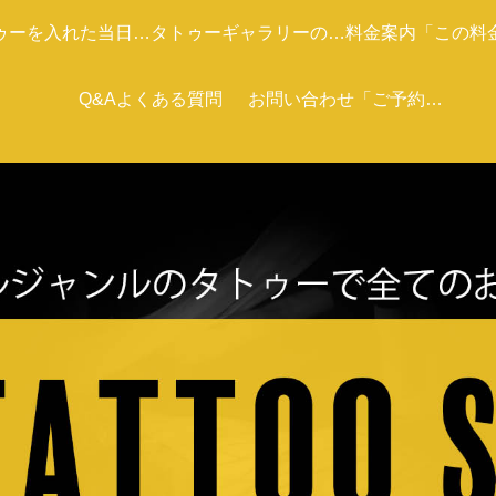
ゥーを入れた当日の
タトゥーギャラリーの紹
料金案内「この料
ケア
Q&Aよくある質問
介です
お問い合わせ「ご予約ま
あくまで目安で
た相談の方は電話またメ
ールください。」