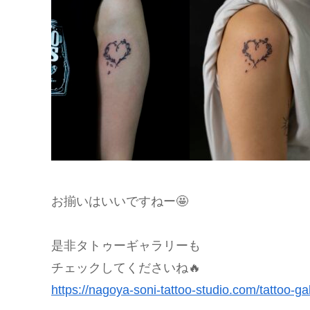
お揃いはいいですねー🤩
是非タトゥーギャラリーも
チェックしてくださいね🔥
https://nagoya-soni-tattoo-studio.com/tattoo-gal