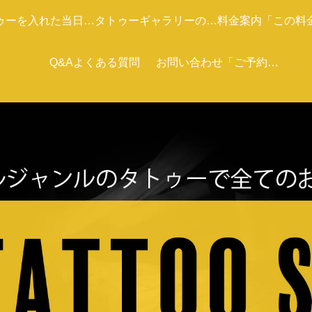
ゥーを入れた当日の
タトゥーギャラリーの紹
料金案内「この料
ケア
Q&Aよくある質問
介です
お問い合わせ「ご予約ま
あくまで目安で
た相談の方は電話またメ
ールください。」