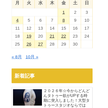
月
火
水
木
金
土
日
1
2
3
4
5
6
7
8
9
10
11
12
13
14
15
16
17
18
19
20
21
22
23
24
25
26
27
28
29
30
« 8月
10月 »
新着記事
２０２６年☆今からどんど
んタトゥー欲がUPする時
期に突入しました！大型タ
トゥースタジオならでは