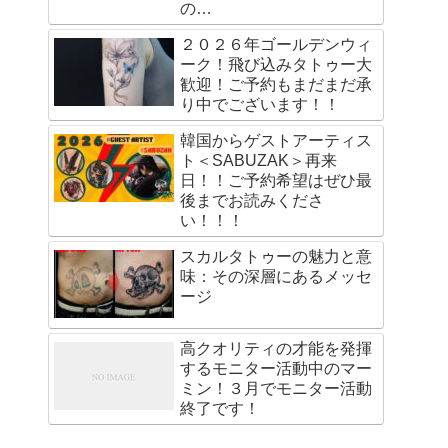
の…
２０２６年ゴールデンウィ
ーク！飛び込みタトゥー大
歓迎！ご予約もまだまだ承
り中でございます！！
韓国からゲストアーティス
ト＜SABUZAK＞再来
日！！ご予約希望はぜひ最
後までお読みくださ
い！！！
スカルタトゥーの魅力と意
味：その深層にあるメッセ
ージ
高クオリティの才能を発揮
するモニター活動中のマー
ミン！３月でモニター活動
終了です！