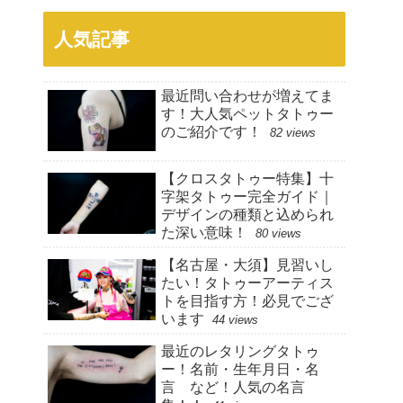
人気記事
最近問い合わせが増えてま
す！大人気ペットタトゥー
のご紹介です！
82 views
【クロスタトゥー特集】十
字架タトゥー完全ガイド｜
デザインの種類と込められ
た深い意味！
80 views
【名古屋・大須】見習いし
たい！タトゥーアーティス
トを目指す方！必見でござ
います
44 views
最近のレタリングタトゥ
ー！名前・生年月日・名
言 など！人気の名言