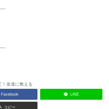
――
――
て！友達に教える
Facebook
LINE
コピー