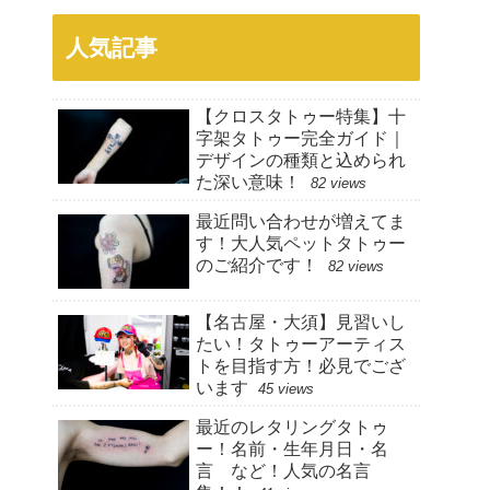
人気記事
【クロスタトゥー特集】十
字架タトゥー完全ガイド｜
デザインの種類と込められ
た深い意味！
82 views
最近問い合わせが増えてま
す！大人気ペットタトゥー
のご紹介です！
82 views
【名古屋・大須】見習いし
たい！タトゥーアーティス
トを目指す方！必見でござ
います
45 views
最近のレタリングタトゥ
ー！名前・生年月日・名
言 など！人気の名言