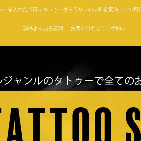
ゥーを入れた当日の
タトゥーギャラリーの紹
料金案内「この料
ケア
Q&Aよくある質問
介です
お問い合わせ「ご予約ま
あくまで目安で
た相談の方は電話またメ
ールください。」