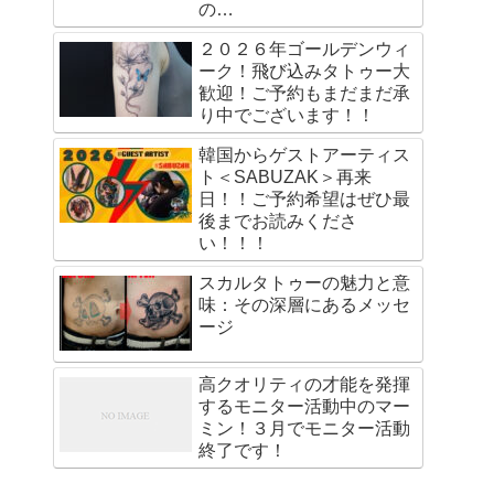
の…
２０２６年ゴールデンウィ
ーク！飛び込みタトゥー大
歓迎！ご予約もまだまだ承
り中でございます！！
韓国からゲストアーティス
ト＜SABUZAK＞再来
日！！ご予約希望はぜひ最
後までお読みくださ
い！！！
スカルタトゥーの魅力と意
味：その深層にあるメッセ
ージ
高クオリティの才能を発揮
するモニター活動中のマー
ミン！３月でモニター活動
終了です！