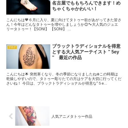
名古屋でももちろんできます！め
ちゃくちゃかわいい！
こんにちは🧡６月に入り、夏に向けてタトゥー欲があがってきた皆さ
ん！今年はどんなタトゥーを増やしましょうか😊🐾大人気のジュエ
リータトゥー！【SONI】 【SONI】 ...
ブラックトラディショナルを得意
ブログ
とする大人気アーテイスト ” 5ey
” 最近の作品
こんにちは🌟 突然寒くなり、冬の季節になりましたね❄️この時期は
乾燥しやすいので、タトゥー彫りたての方はケアを大切に行ってくだ
さいね！ 今日は、ブラックトラディショナルが得意な"５e...
人気アニメタトゥー作品