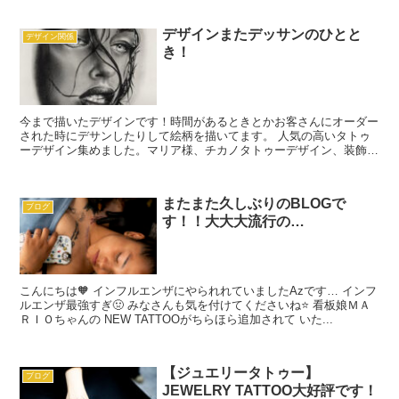
デザインまたデッサンのひとと
デザイン関係
き！
今まで描いたデザインです！時間があるときとかお客さんにオーダー
された時にデサンしたりして絵柄を描いてます。 人気の高いタトゥ
ーデザイン集めました。マリア様、チカノタトゥーデザイン、装飾的
なデザイン数多くご覧いただけます！ ...
またまた久しぶりのBLOGで
ブログ
す！！大大大流行の…
こんにちは🧡 インフルエンザにやられれていましたAzです… インフ
ルエンザ最強すぎ🤢 みなさんも気を付けてくださいね⭐ 看板娘ＭＡ
ＲＩＯちゃんの NEW TATTOOがちらほら追加されて いた...
【ジュエリータトゥー】
ブログ
JEWELRY TATTOO大好評です！