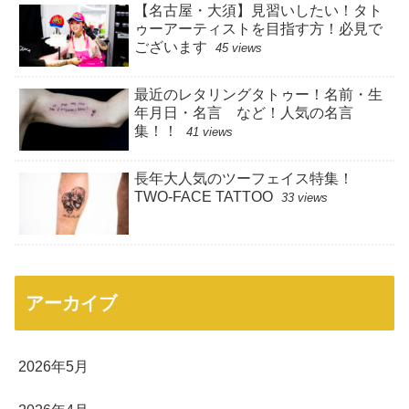
【名古屋・大須】見習いしたい！タト
ゥーアーティストを目指す方！必見で
ございます
45 views
最近のレタリングタトゥー！名前・生
年月日・名言 など！人気の名言
集！！
41 views
長年大人気のツーフェイス特集！
TWO-FACE TATTOO
33 views
アーカイブ
2026年5月