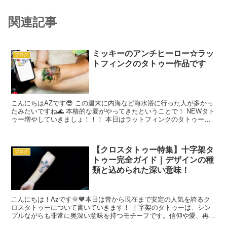
関連記事
ミッキーのアンチヒーロー☆ラッ
ブログ
トフィンクのタトゥー作品です
こんにちはAZです😎 この週末に内海など海水浴に行った人が多かっ
たみたいですね🌊 本格的な夏がやってきたということで！ NEWタト
ゥー増やしていきましょ！！！ 本日はラットフィンクのタトゥーを
ご紹介&#x...
【クロスタトゥー特集】十字架タ
ブログ
トゥー完全ガイド｜デザインの種
類と込められた深い意味！
こんにちは！Azです🌞🧡本日は昔から現在まで安定の人気を誇るク
ロスタトゥーについて書いていきます！ 十字架のタトゥーは、シン
プルながらも非常に奥深い意味を持つモチーフです。信仰や愛、再
生、守護、追悼な...